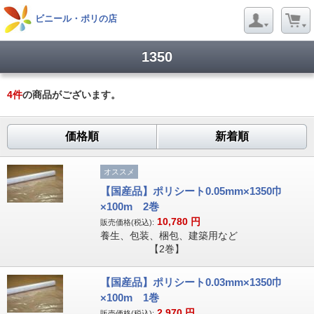
ビニール・ポリの店
1350
4
件
の商品がございます。
価格順
新着順
オススメ
【国産品】ポリシート0.05mm×1350巾
×100m 2巻
10,780
円
販売価格(税込):
養生、包装、梱包、建築用など
【2巻】
【国産品】ポリシート0.03mm×1350巾
×100m 1巻
2,970
円
販売価格(税込):