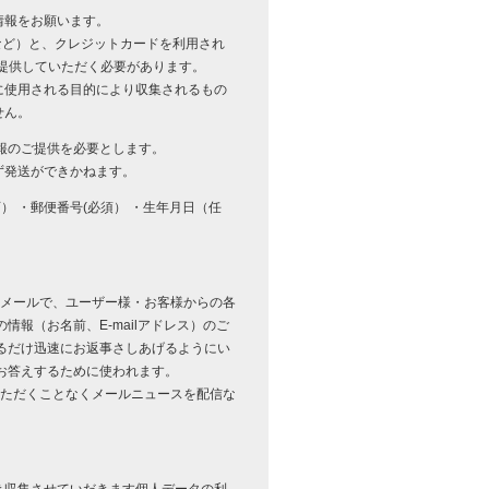
情報をお願います。
先など）と、クレジットカードを利用され
提供していただく必要があります。
に使用される目的により収集されるもの
せん。
報のご提供を必要とします。
ず発送ができかねます。
可） ・郵便番号(必須） ・生年月日（任
Eメールで、ユーザー様・お客様からの各
報（お名前、E-mailアドレス）のご
るだけ迅速にお返事さしあげるようにい
お答えするために使われます。
いただくことなくメールニュースを配信な