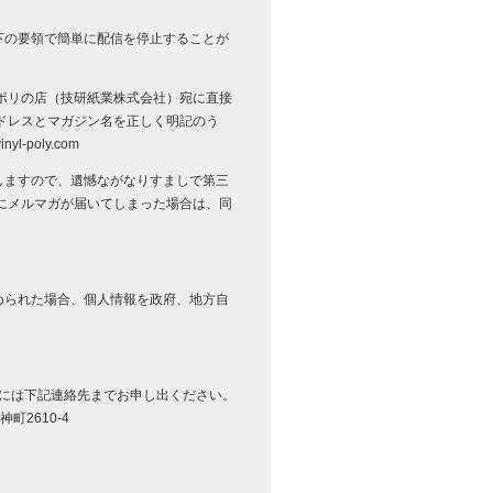
下の要領で簡単に配信を停止することが
ポリの店（技研紙業株式会社）宛に直接
ドレスとマガジン名を正しく明記のう
-poly.com
しますので、遺憾ながなりすましで第三
にメルマガが届いてしまった場合は、同
められた場合、個人情報を政府、地方自
合には下記連絡先までお申し出ください。
町2610-4