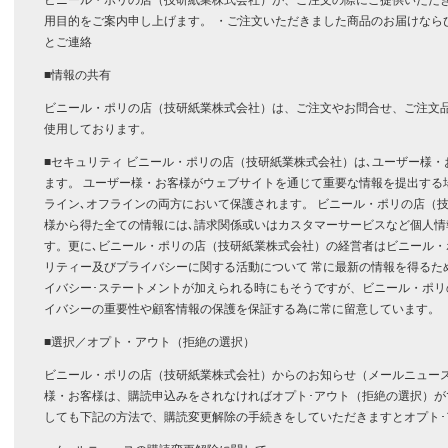
ビニール・ポリの店（技研紙業株式会社）が、ご注文の際にご提供いただ
用目的をご案内申し上げます。 ・ご注文いただきました商品のお届けなら
とご連絡
■情報の共有
ビニール・ポリの店（技研紙業株式会社）は、ご注文やお問合せ、ご注文
使用しております。
■セキュリティ ビニール・ポリの店（技研紙業株式会社）は､ユーザー様
ます。 ユーザー様・お客様がウェブサイトを通じて重要な情報を提出する
ライン､オフラインの両方において保護されます。 ビニール・ポリの店（
様から得た全ての情報には､請求関係或いはカスタマーサービスなど個人情
す。更に､ビニール・ポリの店（技研紙業株式会社）の経営者はビニール
リティー及びプライバシーに関する活動について 常に最新の情報を得るた
イバシー･ステートメントが加えられる時にもそうですが、ビニール・ポ
イバシーの重要性や顧客情報の保護を保証する為に常に留意しています。
■選択／オプト・アウト（拒絶の選択）
ビニール・ポリの店（技研紙業株式会社）からのお知らせ（メールニュー
様・お客様は、購読申込みをされなければオプト･アウト（拒絶の選択）
しても下記の方法で、購読変更解除の手続きをしていただきますとオプト･