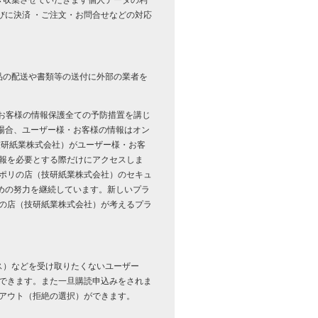
き収集させていだきます個人データの利
びに決済 ・ご注文・お問合せなどの対応
品の配送や書類等の送付に外部の業者を
・お客様の情報保護全ての予防措置を講じ
場合、ユーザー様・お客様の情報はオン
技研紙業株式会社）がユーザー様・お客
報を必要とする際だけにアクセスしま
・ポリの店（技研紙業株式会社）のセキュ
めの努力を継続しています。新しいプラ
リの店（技研紙業株式会社）が考えるプラ
ス）などを受け取りたくないユーザー
ができます。また一旦購読申込みをされま
アウト（拒絶の選択）ができます。