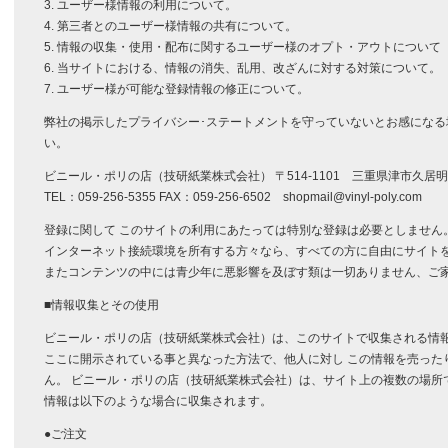
3. ユーザー様情報の利用について。
4. 第三者とのユーザー様情報の共有について。
5. 情報の収集・使用・配布に関するユーザー様のオプト・アウトについて
6. 当サイトにおける、情報の消失、乱用、改ざんに対する対策について。
7. ユーザー様が可能な登録情報の修正について。
弊社の掲示したプライバシー･ステートメントを守っていないとお感にな
い。
ビニール・ポリの店（技研紙業株式会社） 〒514-1101 三重県津市久居明神
TEL：059-256-5355 FAX：059-256-6502 shopmail@vinyl-poly.com
登録に関して このサイトの利用にあたっては特別な登録は必要としません
インターネット接続環境を所有する方々なら、すべての方に自由にサイト
またコンテンツの中には青少年に悪影響を及ぼす類は一切ありません、ご家
■情報収集とその使用
ビニール・ポリの店（技研紙業株式会社）は、このサイトで収集される情
ここに開示されている事と異なった方法で、他人に対し この情報を売った
ん。 ビニール・ポリの店（技研紙業株式会社）は、サイト上の複数の場所
情報は以下のような場合に収集されます。
●ご注文