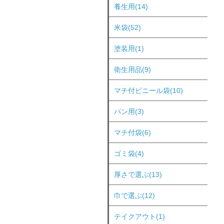
養生用(14)
米袋(52)
塗装用(1)
衛生用品(9)
マチ付ビニール袋(10)
パン用(3)
マチ付袋(6)
ゴミ袋(4)
厚さで選ぶ(13)
巾で選ぶ(12)
テイクアウト(1)