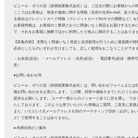
ビニール・ポリの店（技研紙業株式会社）は、ご注文の際にお客様からの
ここではお客様は、発送や連絡に関する情報（名前や住所e-mail、送り
る場合はクレジットカード情報（クレジットカードNoやその期限など）を
お客様情報は、お客様のご要望どおりに間違いなく商品をお届けするため
で、それをお客様に無断でほかに利用したり他人に開示することはありま
【収集内容】 支障なく間違いなく発送と決済処理が行うために最低限の情
必須としたものいずれが欠けましても、正しく処理をおこなうことができ
・お名前(必須） ・メールアドレス ・住所(必須） ・電話番号(必須・携帯
意）
●お問い合わせ等
ビニール・ポリの店（技研紙業株式会社）は、問い合わせフォームまたは
種お問い合わせをお受けします。 この際、回答や連絡させていただくための情
提供をお願いします。 ユーザー様からのメッセージ全てに目を通し、でき
たしております。 このような形でいただいた情報はご質問、ご意見に直接
また、いただいたEメールアドレスを別のマーケティング目的（お許しを
ど）で使用することはありません。
● 利用目的のご案内