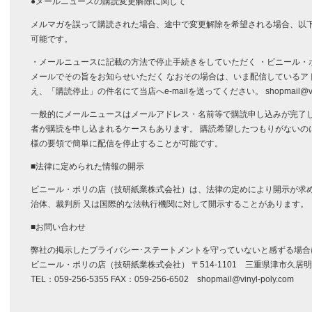
●メールニュースの購読変更解除に関して
メルマガを誤って購読された場合、途中で変更解除を希望される場合、以
可能です。
・メールニュースに記載の方法で停止手続きをしていただく ・ビニール・
メールでその旨をお知らせいただく なおその場合は、いま配信しているア
え、「購読停止」の件名にて当店へe-mailを送ってください。 shopmail@vinyl
一般的にメールニュースはメールアドレス・名前等で購読申し込みが完了
者が購読を申し込まれるケースもあります。 購読希望したつもりがないの
様の要領で簡単に配信を停止することが可能です。
■法律に定められた情報の開示
ビニール・ポリの店（技研紙業株式会社）は、法律の定めにより開示が求
治体、裁判所 又は国際的な法執行機関に対して開示することがあります。
■お問い合わせ
弊社の掲示したプライバシー･ステートメントを守っていないと感ずる場
ビニール・ポリの店（技研紙業株式会社） 〒514-1101 三重県津市久居明神
TEL：059-256-5355 FAX：059-256-6502 shopmail@vinyl-poly.com