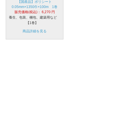
【国産品】ポリシート
0.05mm×1350巾×100m 1巻
販売価格(税込)：
6,270
円
養生、包装、梱包、建築用など
【1巻】
商品詳細を見る