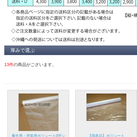
厚みで選ぶ
13件
の商品がございます。
養生用・塗装用ポリシート(PFシ
【国産品】ポリシート