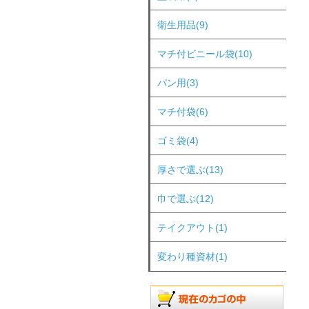
衛生用品(9)
マチ付ビニール袋(10)
パン用(3)
マチ付袋(6)
ゴミ袋(4)
厚さで選ぶ(13)
巾で選ぶ(12)
テイクアウト(1)
変わり種資材(1)