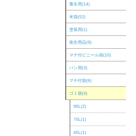
養生用(14)
米袋(52)
塗装用(1)
衛生用品(9)
マチ付ビニール袋(10)
パン用(3)
マチ付袋(6)
ゴミ袋(4)
90L(2)
70L(1)
45L(1)